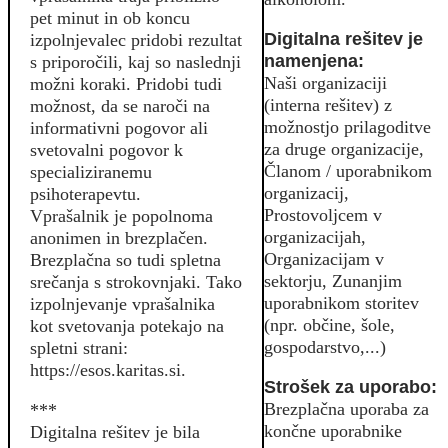
pet minut in ob koncu
Digitalna rešitev je
izpolnjevalec pridobi rezultat
namenjena:
s priporočili, kaj so naslednji
Naši organizaciji
možni koraki. Pridobi tudi
(interna rešitev) z
možnost, da se naroči na
možnostjo prilagoditve
informativni pogovor ali
za druge organizacije,
svetovalni pogovor k
Članom / uporabnikom
specializiranemu
organizacij,
psihoterapevtu.
Prostovoljcem v
Vprašalnik je popolnoma
organizacijah,
anonimen in brezplačen.
Organizacijam v
Brezplačna so tudi spletna
sektorju, Zunanjim
srečanja s strokovnjaki. Tako
uporabnikom storitev
izpolnjevanje vprašalnika
(npr. občine, šole,
kot svetovanja potekajo na
gospodarstvo,...)
spletni strani:
https://esos.karitas.si.
Strošek za uporabo:
Brezplačna uporaba za
***
končne uporabnike
Digitalna rešitev je bila