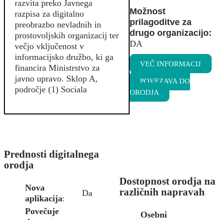
razvita preko Javnega
Možnost
razpisa za digitalno
prilagoditve za
preobrazbo nevladnih in
drugo organizacijo:
prostovoljskih organizacij ter
DA
večjo vključenost v
informacijsko družbo, ki ga
VEČ INFORMACIJ
financira Ministrstvo za
javno upravo. Sklop A,
POVEZAVA DO
področje (1) Sociala
ORODJA
Prednosti digitalnega
orodja
Dostopnost orodja na
Nova
različnih napravah
Da
aplikacija
:
Povečuje
Osebni