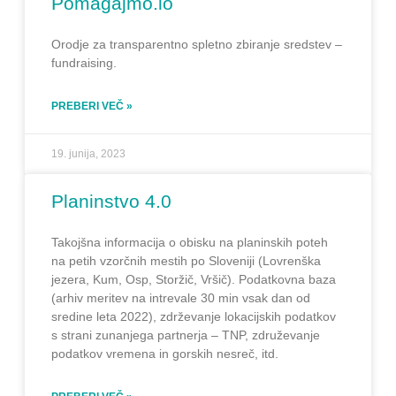
Pomagajmo.io
Orodje za transparentno spletno zbiranje sredstev –
fundraising.
PREBERI VEČ »
19. junija, 2023
Planinstvo 4.0
Takojšna informacija o obisku na planinskih poteh
na petih vzorčnih mestih po Sloveniji (Lovrenška
jezera, Kum, Osp, Storžič, Vršič). Podatkovna baza
(arhiv meritev na intrevale 30 min vsak dan od
sredine leta 2022), zdrževanje lokacijskih podatkov
s strani zunanjega partnerja – TNP, združevanje
podatkov vremena in gorskih nesreč, itd.