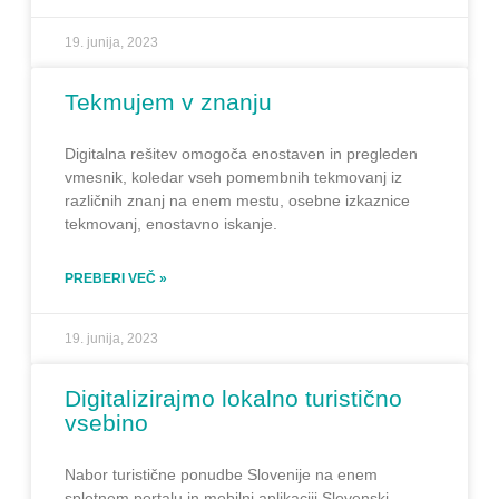
19. junija, 2023
Tekmujem v znanju
Digitalna rešitev omogoča enostaven in pregleden
vmesnik, koledar vseh pomembnih tekmovanj iz
različnih znanj na enem mestu, osebne izkaznice
tekmovanj, enostavno iskanje.
PREBERI VEČ »
19. junija, 2023
Digitalizirajmo lokalno turistično
vsebino
Nabor turistične ponudbe Slovenije na enem
spletnem portalu in mobilni aplikaciji Slovenski