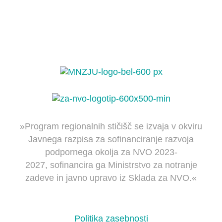
IZPOSTAVLJAMO
STORITVE
ŠOLA
PARTICIPATIVNI
NACIONA
ZA
PRORAČUN
KONFERE
ŽUPANE
»Program regionalnih stičišč se izvaja v okviru
Javnega razpisa za sofinanciranje razvoja
podpornega okolja za NVO 2023-
2027, sofinancira ga Ministrstvo za notranje
zadeve in javno upravo iz Sklada za NVO.«
Politika zasebnosti